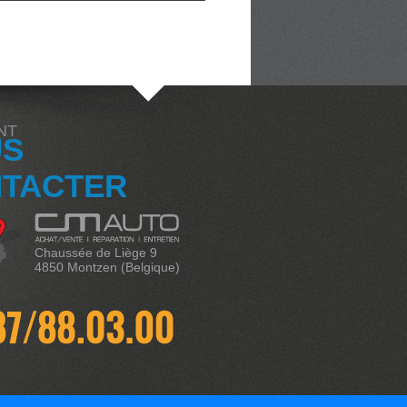
NT
US
TACTER
Chaussée de Liège 9
4850 Montzen (Belgique)