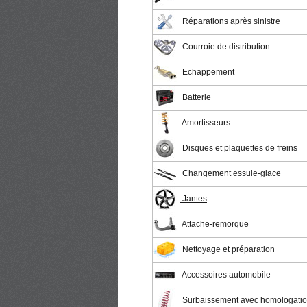
Réparations après sinistre
Courroie de distribution
Echappement
Batterie
Amortisseurs
Disques et plaquettes de freins
Changement essuie-glace
Jantes
Attache-remorque
Nettoyage et préparation
Accessoires automobile
Surbaissement avec homologati