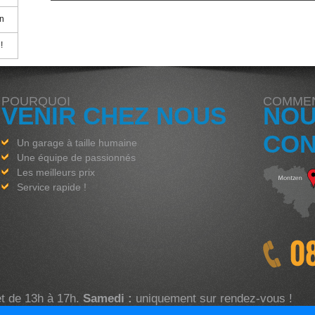
on
!
POURQUOI
COMME
VENIR CHEZ NOUS
NO
CON
Un garage à taille humaine
Une équipe de passionnés
Les meilleurs prix
Service rapide !
t de 13h à 17h.
Samedi :
uniquement sur rendez-vous !